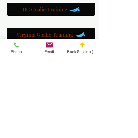
DC Goalie Training
Virginia Goalie Training
Phone
Email
Book Session (Scroll Down)
(301) 215-2275
自豪地赞助：
神经肌肉和按摩康复中心