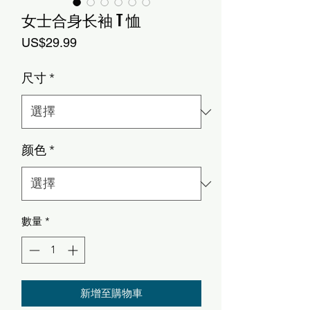
女士合身长袖 T 恤
價
US$29.99
格
尺寸
*
颜色
*
數量
*
新增至購物車