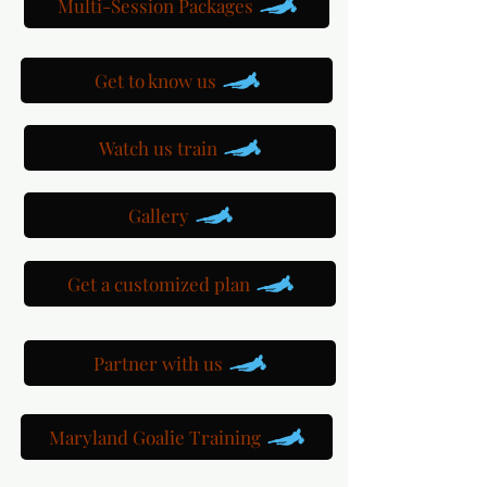
Multi-Session Packages
Get to know us
Watch us train
Gallery
Get a customized plan
Partner with us
Maryland Goalie Training