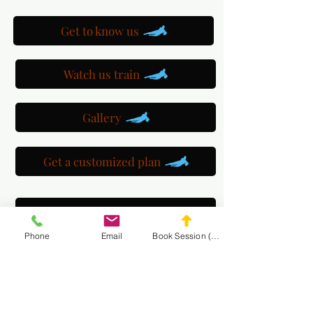
Get to know us
Watch us train
Gallery
Get a customized plan
Partner with us
Phone
Email
Book Session (Scroll Down)
Maryland Goalie Training