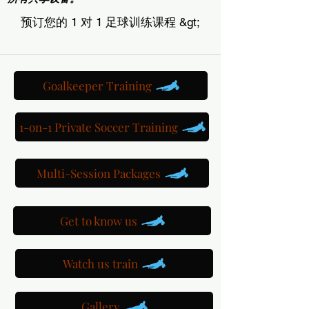
预订您的 1 对 1 足球训练课程 &gt;
Goalkeeper Training
1-on-1 Private Soccer Training
Multi-Session Packages
Get to know us
Watch us train
Gallery