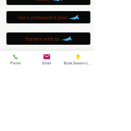
Get a customized plan
Partner with us
Maryland Goalie Training
Phone
Email
Book Session (Scroll Down)
DC Goalie Training
Virginia Goalie Training