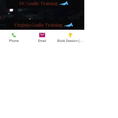
DC Goalie Training
Virginia Goalie Training
Phone
Email
Book Session (Scroll Down)
(301) 215-2275
自豪地赞助：
神经肌肉和按摩康复中心